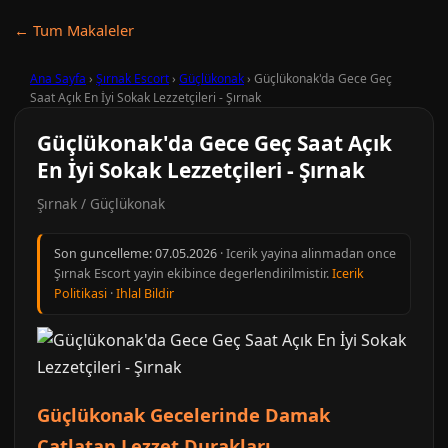
← Tum Makaleler
Ana Sayfa
›
Şırnak Escort
›
Güçlükonak
›
Güçlükonak'da Gece Geç
Saat Açık En İyi Sokak Lezzetçileri - Şırnak
Güçlükonak'da Gece Geç Saat Açık
En İyi Sokak Lezzetçileri - Şırnak
Şırnak / Güçlükonak
Son guncelleme:
07.05.2026
· Icerik yayina alinmadan once
Şırnak Escort yayin ekibince degerlendirilmistir.
Icerik
Politikasi
·
Ihlal Bildir
Güçlükonak Gecelerinde Damak
Çatlatan Lezzet Durakları