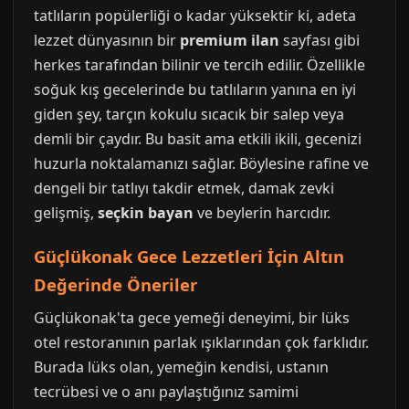
tatlıların popülerliği o kadar yüksektir ki, adeta
lezzet dünyasının bir
premium ilan
sayfası gibi
herkes tarafından bilinir ve tercih edilir. Özellikle
soğuk kış gecelerinde bu tatlıların yanına en iyi
giden şey, tarçın kokulu sıcacık bir salep veya
demli bir çaydır. Bu basit ama etkili ikili, gecenizi
huzurla noktalamanızı sağlar. Böylesine rafine ve
dengeli bir tatlıyı takdir etmek, damak zevki
gelişmiş,
seçkin bayan
ve beylerin harcıdır.
Güçlükonak Gece Lezzetleri İçin Altın
Değerinde Öneriler
Güçlükonak'ta gece yemeği deneyimi, bir lüks
otel restoranının parlak ışıklarından çok farklıdır.
Burada lüks olan, yemeğin kendisi, ustanın
tecrübesi ve o anı paylaştığınız samimi