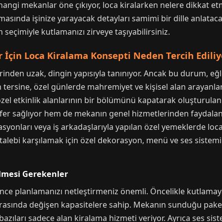
 hangi mekanlar öne çıkıyor, loca kiralarken nelere dikkat 
asında işinize yarayacak detayları samimi bir dille anlatacağ
seçimiyle kutlamanızı zirveye taşıyabilirsiniz.
 İçin Loca Kiralama Konsepti Neden Tercih Ediliy
inden uzak, dingin yapısıyla tanınıyor. Ancak bu durum, eğl
tersine, özel günlerde mahremiyet ve kişisel alan arayanla
el etkinlik alanlarının bir bölümünü kapatarak oluşturulan 
er sağlıyor hem de mekanın genel hizmetlerinden faydalan
asyonları veya iş arkadaşlarıyla yapılan özel yemeklerde loc
talebi karşılamak için özel dekorasyon, menü ve ses sistemi
ilmesi Gerekenler
ce planlamanızı netleştirmeniz önemli. Öncelikle kutlamaya ka
 arasında değişen kapasitelere sahip. Mekanın sunduğu paketl
azıları sadece alan kiralama hizmeti veriyor. Ayrıca ses sist