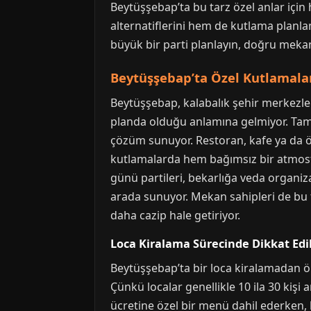
Beytüşşebap’ta bu tarz özel anlar için
alternatiflerini hem de kutlama planlam
büyük bir parti planlayın, doğru mekan 
Beytüşşebap’ta Özel Kutlamalar
Beytüşşebap, kalabalık şehir merkezler
planda olduğu anlamına gelmiyor. Tam 
çözüm sunuyor. Restoran, kafe ya da öz
kutlamalarda hem bağımsız bir atmosf
günü partileri, bekarlığa veda organiz
arada sunuyor. Mekan sahipleri de bu 
daha cazip hale getiriyor.
Loca Kiralama Sürecinde Dikkat Ed
Beytüşşebap’ta bir loca kiralamadan ön
Çünkü localar genellikle 10 ila 30 kişi
ücretine özel bir menü dahil ederken, b