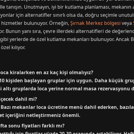
le tanışın. Unutmayın, iyi bir kutlama planlaması, mekanın a
onlar için alternatifler sınırlı olsa da, doğru seçimle unutul
r hizmetler bulunuyor. Örneğin,
Şırnak Merkez bölgesi
veya
. Bunun yanı sıra, çevre illerdeki alternatifleri de değerlen
gibi yerlerde de özel kutlama mekanları bulunuyor. Ancak Be
zel kılıyor.
ca kiralarken en az kaç kişi olmalıyız?
 10 kişiden başlayan gruplar için uygun. Daha küçük grup
şi altı gruplarda loca yerine normal masa rezervasyonu 
içecek dahil mi?
Bazı mekanlar loca ücretine menü dahil ederken, bazıla
t içeriğini netleştirmeniz önemli.
ta sonu fiyatları farklı mı?
p arttığı için fiyatlar yüzde 20-30 oranında artabiliyor. H