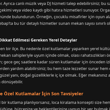
. Ayrıca canlı müzik veya DJ hizmeti talep edebilirsiniz; bu
çekimi veya video kaydı gibi hatıra hizmetleri sunuyor. Or
 önünde bulundurun. Örneğin, çocuklu misafirler için oyun a
ebap’ta bu tür detaylı hizmetler sunan mekan sayısı sınırlı 
ikkat Edilmesi Gereken Yerel Detaylar
nen bir ilçe. Bu nedenle özel kutlamalar yaparken yerel kült
an sahipleriyle uyum içinde olmak, olası rahatsızlıkları ön
ın; gece geç saatlere kadar süren kutlamalar için önceden i
erden yardım alabilirsiniz; bu hem taze lezzetler sunar hem d
zel yanı, doğal güzelliklerle iç içe olmak. Eğer mekanınız
 dönüşebilir.
e Özel Kutlamalar İçin Son Tavsiyeler
bir kutlama planlıyorsanız, loca kiralama konsepti size h
üne, bütçenize ve beklentilerinize uygun bir yer bulmak 