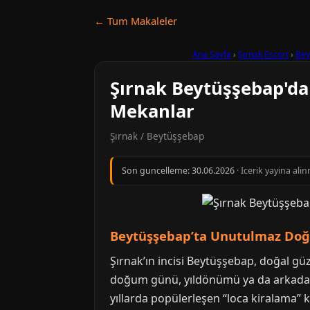
← Tum Makaleler
Ana Sayfa
›
Şırnak Escort
›
Bey
Şırnak Beytüşşebap'da
Mekanlar
Şırnak / Beytüşşebap
Son guncelleme:
30.06.2026
· Icerik yayina al
Beytüşşebap’ta Unutulmaz Doğu
Şırnak’ın incisi Beytüşşebap, doğal güz
doğum günü, yıldönümü ya da arkadaş g
yıllarda popülerleşen “loca kiralama” 