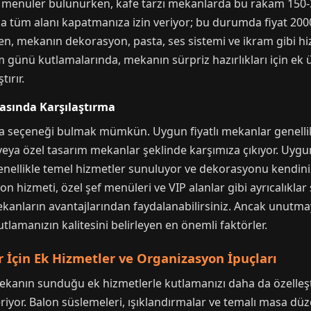
 menüler bulunurken, kafe tarzı mekanlarda bu rakam 150-3
nda tüm alanı kapatmanıza izin veriyor; bu durumda fiyat 200
rken, mekanın dekorasyon, pasta, ses sistemi ve ikram gibi hi
m günü kutlamalarında, mekanın sürpriz hazırlıkları için ek
ırır.
rasında Karşılaştırma
a seçeneği bulmak mümkün. Uygun fiyatlı mekanlar genellik
veya özel tasarım mekanlar şeklinde karşımıza çıkıyor. Uygun 
genellikle temel hizmetler sunuluyor ve dekorasyonu kendini
n hizmeti, özel şef menüleri ve VIP alanlar gibi ayrıcalıklar
ekanların avantajlarından faydalanabilirsiniz. Ancak unutma
kutlamanızın kalitesini belirleyen en önemli faktörler.
 İçin Ek Hizmetler ve Organizasyon İpuçları
mekanın sunduğu ek hizmetlerle kutlamanızı daha da özelleşt
eriyor. Balon süslemeleri, ışıklandırmalar ve temalı masa d