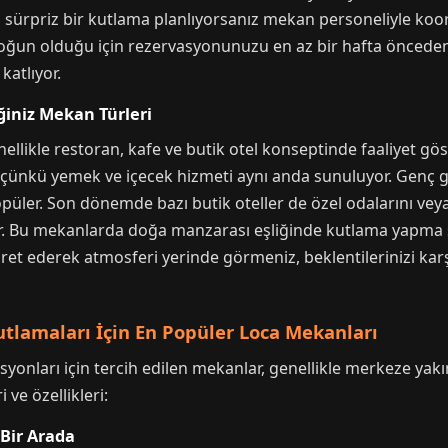
, sürpriz bir kutlama planlıyorsanız mekan personeliyle koo
 yoğun olduğu için rezervasyonunuzu en az bir hafta öncede
katlıyor.
ğiniz Mekan Türleri
ellikle restoran, kafe ve butik otel konseptinde faaliyet g
l; çünkü yemek ve içecek hizmeti aynı anda sunuluyor. Genç g
üler. Son dönemde bazı butik oteller de özel odalarını veya 
uyor. Bu mekanlarda doğa manzarası eşliğinde kutlama yapma 
ret ederek atmosferi yerinde görmeniz, beklentilerinizi kar
lamaları İçin En Popüler Loca Mekanları
nları için tercih edilen mekanlar, genellikle merkeze yak
 ve özellikleri:
 Bir Arada