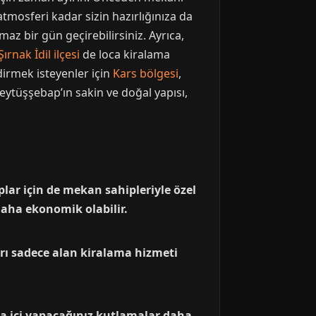
tmosferi kadar sizin hazırlığınıza da
maz bir gün geçirebilirsiniz. Ayrıca,
Şırnak İdil ilçesi
de loca kiralama
dirmek isteyenler için
Kars bölgesi
,
ytüşşebap’ın sakin ve doğal yapısı,
lar için de mekan sahipleriyle özel
daha ekonomik olabilir.
rı sadece alan kiralama hizmeti
afta içi yapacağınız kutlamalar daha