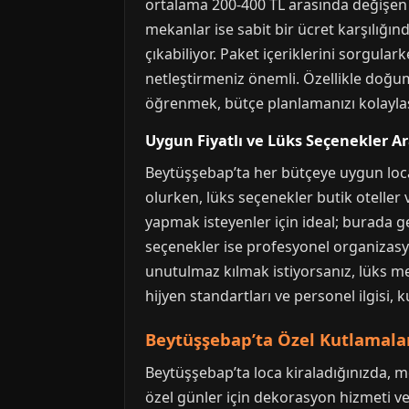
ortalama 200-400 TL arasında değişen
mekanlar ise sabit bir ücret karşılığı
çıkabiliyor. Paket içeriklerini sorgula
netleştirmeniz önemli. Özellikle doğu
öğrenmek, bütçe planlamanızı kolaylaşt
Uygun Fiyatlı ve Lüks Seçenekler A
Beytüşşebap’ta her bütçeye uygun loc
olurken, lüks seçenekler butik oteller 
yapmak isteyenler için ideal; burada 
seçenekler ise profesyonel organizasyo
unutulmaz kılmak istiyorsanız, lüks m
hijyen standartları ve personel ilgisi, 
Beytüşşebap’ta Özel Kutlamalar
Beytüşşebap’ta loca kiraladığınızda, 
özel günler için dekorasyon hizmeti v