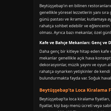
Beytüşşebap’ın en bilinen restoranların
genellikle yöresel lezzetlerin yanı s
günü pastası ve ikramlar, kutlamaya ay
rahatça sohbet edebilir ve eğlencenin t
olması. Ayrıca bazı mekanlar, özel günl
Kafe ve Bahçe Mekanları: Genç ve 
Daha genç bir kitleye hitap eden kafe
mekanlar genellikle açık hava konseptiyl
dekorasyonlar, müzik yayını ve oyun ala
rahatça oynarken yetişkinler de kendi 
bulundurmakta fayda var. Soğuk haval
Beytüşşebap’ta Loca Kiralama Fi
Beytüşşebap’ta loca kiralama fiyatları
fiyatlar, kişi başı menü ücreti veya sabi