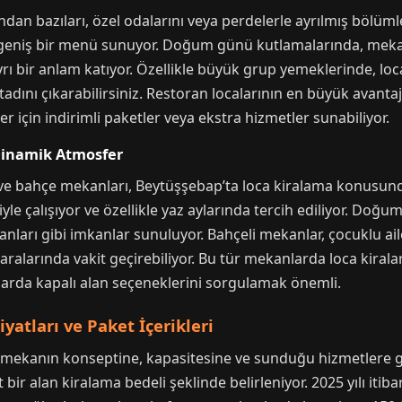
dan bazıları, özel odalarını veya perdelerle ayrılmış bölümle
ıra geniş bir menü sunuyor. Doğum günü kutlamalarında, mek
rı bir anlam katıyor. Özellikle büyük grup yemeklerinde, loc
adını çıkarabilirsiniz. Restoran localarının en büyük avantajı
er için indirimli paketler veya ekstra hizmetler sunabiliyor.
Dinamik Atmosfer
 ve bahçe mekanları, Beytüşşebap’ta loca kiralama konusund
e çalışıyor ve özellikle yaz aylarında tercih ediliyor. Doğum 
nları gibi imkanlar sunuluyor. Bahçeli mekanlar, çocuklu ail
aralarında vakit geçirebiliyor. Bu tür mekanlarda loca kiral
arda kapalı alan seçeneklerini sorgulamak önemli.
yatları ve Paket İçerikleri
, mekanın konseptine, kapasitesine ve sunduğu hizmetlere gö
t bir alan kiralama bedeli şeklinde belirleniyor. 2025 yılı itiba