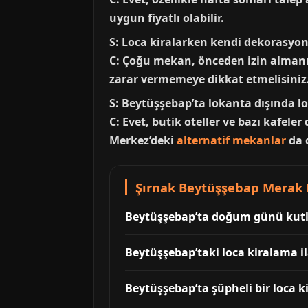
uygun fiyatlı olabilir.
S: Loca kiralarken kendi dekorasyo
C: Çoğu mekan, önceden izin alman
zarar vermemeye dikkat etmelisiniz.
S: Beytüşşebap’ta lokanta dışında l
C: Evet, butik oteller ve bazı kafele
Merkez’deki
alternatif mekanlar
da d
Şırnak Beytüşşebap Merak E
Beytüşşebap’ta doğum günü kutlama
Beytüşşebap’taki loca kiralama il
Beytüşşebap’ta şüpheli bir loca ki