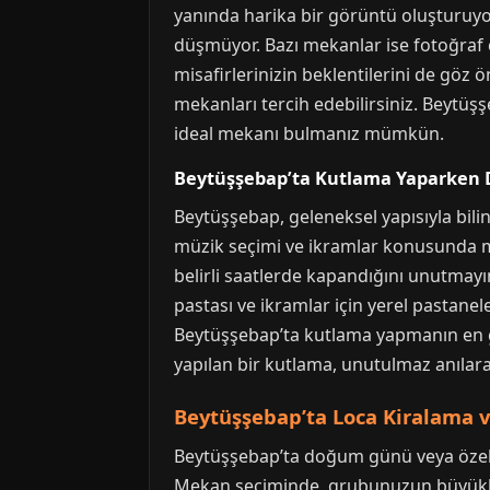
yanında harika bir görüntü oluşturuyor
düşmüyor. Bazı mekanlar ise fotoğraf 
misafirlerinizin beklentilerini de göz
mekanları tercih edebilirsiniz. Beytüşş
ideal mekanı bulmanız mümkün.
Beytüşşebap’ta Kutlama Yaparken D
Beytüşşebap, geleneksel yapısıyla bili
müzik seçimi ve ikramlar konusunda mek
belirli saatlerde kapandığını unutmay
pastası ve ikramlar için yerel pastanel
Beytüşşebap’ta kutlama yapmanın en gü
yapılan bir kutlama, unutulmaz anılara
Beytüşşebap’ta Loca Kiralama v
Beytüşşebap’ta doğum günü veya özel 
Mekan seçiminde, grubunuzun büyüklüğ