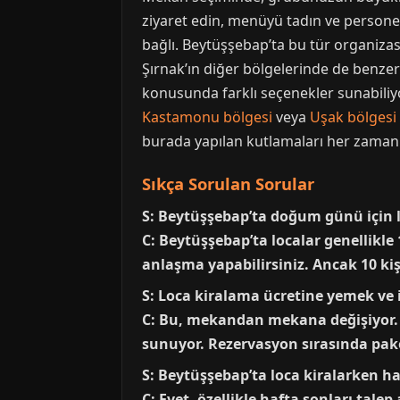
ziyaret edin, menüyü tadın ve personel
bağlı. Beytüşşebap’ta bu tür organizasy
Şırnak’ın diğer bölgelerinde de benze
konusunda farklı seçenekler sunabiliyor
Kastamonu bölgesi
veya
Uşak bölgesi
burada yapılan kutlamaları her zaman ö
Sıkça Sorulan Sorular
S: Beytüşşebap’ta doğum günü için lo
C: Beytüşşebap’ta localar genellikle
anlaşma yapabilirsiniz. Ancak 10 ki
S: Loca kiralama ücretine yemek ve 
C: Bu, mekandan mekana değişiyor. 
sunuyor. Rezervasyon sırasında pake
S: Beytüşşebap’ta loca kiralarken haf
C: Evet, özellikle hafta sonları tale