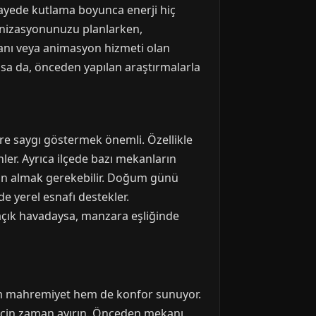
 sayede kutlama boyunca enerji hiç
ganizasyonunuzu planlarken,
lanı veya animasyon hizmeti olan
olsa da, önceden yapılan araştırmalarla
üre saygı göstermek önemli. Özellikle
ler. Ayrıca ilçede bazı mekanların
zin almak gerekebilir. Doğum günü
e yerel esnafı destekler.
 açık havadaysa, manzara eşliğinde
em mahremiyet hem de konfor sunuyor.
için zaman ayırın. Önceden mekanı