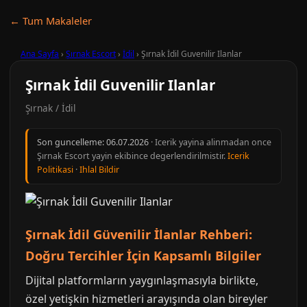
← Tum Makaleler
Ana Sayfa
›
Şırnak Escort
›
İdil
›
Şırnak İdil Guvenilir Ilanlar
Şırnak İdil Guvenilir Ilanlar
Şırnak / İdil
Son guncelleme:
06.07.2026
· Icerik yayina alinmadan once
Şırnak Escort yayin ekibince degerlendirilmistir.
Icerik
Politikasi
·
Ihlal Bildir
Şırnak İdil Güvenilir İlanlar Rehberi:
Doğru Tercihler İçin Kapsamlı Bilgiler
Dijital platformların yaygınlaşmasıyla birlikte,
özel yetişkin hizmetleri arayışında olan bireyler