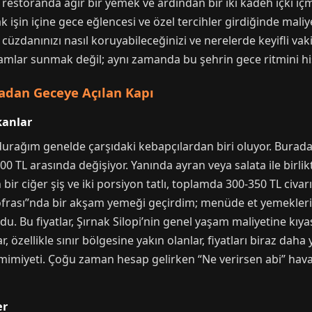
restoranda ağır bir yemek ve ardından bir iki kadeh içki iç
k işin içine gece eğlencesi ve özel tercihler girdiğinde maliye
 cüzdanınızı nasıl koruyabileceğinizi ve nerelerde keyifli vak
amlar sunmak değil; aynı zamanda bu şehrin gece ritmini hi
adan Geceye Açılan Kapı
kanlar
 durağım genelde çarşıdaki kebapçılardan biri oluyor. Bura
200 TL arasında değişiyor. Yanında ayran veya salata ile birl
ir ciğer şiş ve iki porsiyon tatlı, toplamda 300-350 TL civar
frası”nda bir akşam yemeği geçirdim; menüde et yemekleri, çor
uldu. Bu fiyatlar, Şırnak Silopi’nin genel yaşam maliyetine kı
, özellikle sınır bölgesine yakın olanlar, fiyatları biraz daha 
amimiyeti. Çoğu zaman hesap gelirken “Ne verirsen abi” hava
er