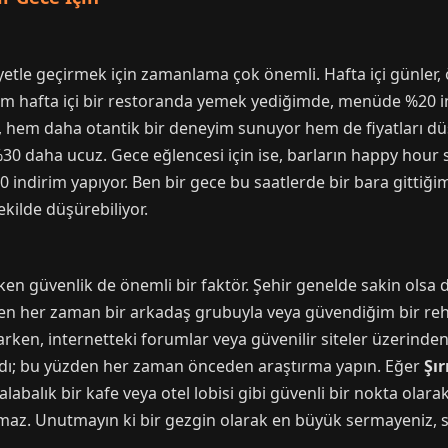
etle geçirmek için zamanlama çok önemli. Hafta içi günler, öz
akşam hafta içi bir restoranda yemek yediğimde, menüde %20 
mek, hem daha otantik bir deneyim sunuyor hem de fiyatları dü
30 daha ucuz. Gece eğlencesi için ise, barların happy hour saa
0 indirim yapıyor. Ben bir gece bu saatlerde bir bara gittiğimd
ekilde düşürebiliyor.
ken güvenlik de önemli bir faktör. Şehir genelde sakin olsa d
Ben her zaman bir arkadaş grubuyla veya güvendiğim bir rehb
rken, internetteki forumlar veya güvenilir siteler üzerinden 
ldı; bu yüzden her zaman önceden araştırma yapın. Eğer
Şır
abalık bir kafe veya otel lobisi gibi güvenli bir nokta olara
maz. Unutmayın ki bir gezgin olarak en büyük sermayeniz, sa