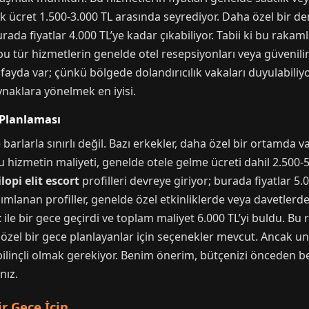
ik ücret 1.500-3.000 TL arasında seyrediyor. Daha özel bir d
ada fiyatlar 4.000 TL’ye kadar çıkabiliyor. Tabii ki bu rakaml
 bu tür hizmetlerin genelde otel resepsiyonları veya güvenili
fayda var; çünkü bölgede dolandırıcılık vakaları duyulabil
ynaklara yönelmek en iyisi.
 Planlaması
barlarla sınırlı değil. Bazı erkekler, daha özel bir ortamda v
Bu hizmetin maliyeti, genelde otele gelme ücreti dahil 2.500-
lopi elit escort
profilleri devreye giriyor; burada fiyatlar 5.0
ımlanan profiller, genelde özel etkinliklerde veya davetlerde 
t
ile bir gece geçirdi ve toplam maliyet 6.000 TL’yi buldu. Bu
zel bir gece planlayanlar için seçenekler mevcut. Ancak un
bilinçli olmak gerekiyor. Benim önerim, bütçenizi önceden b
nız.
r Gece İçin