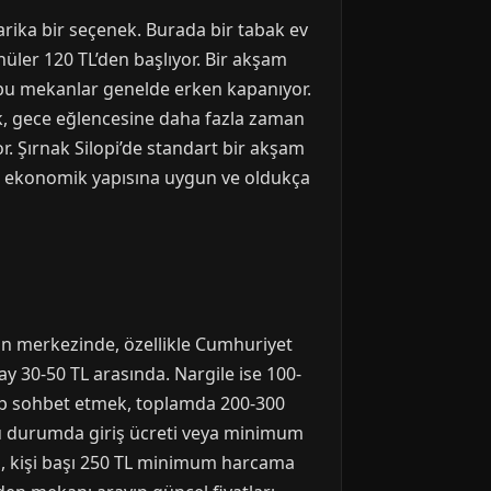
harika bir seçenek. Burada bir tabak ev
nüler 120 TL’den başlıyor. Bir akşam
bu mekanlar genelde erken kapanıyor.
k, gece eğlencesine daha fazla zaman
r. Şırnak Silopi’de standart bir akşam
nin ekonomik yapısına uygun ve oldukça
hrin merkezinde, özellikle Cumhuriyet
y 30-50 TL arasında. Nargile ise 100-
urup sohbet etmek, toplamda 200-300
bu durumda giriş ücreti veya minimum
a, kişi başı 250 TL minimum harcama