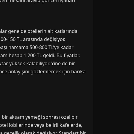
den mekanı arayıp güncel fiyatları
lar genelde otellerin alt katlarında
 100-150 TL arasında değişiyor.
i başı harcama 500-800 TL’ye kadar
am hesap 1.200 TL geldi. Bu fiyatlar,
ar yüksek kalabiliyor. Yine de bir
lence anlayışını gözlemlemek için harika
n, bir akşam yemeği sonrası özel bir
tel lobilerinde veya belirli kafelerde,
 gecelik olarak değişiyor. Standart bir