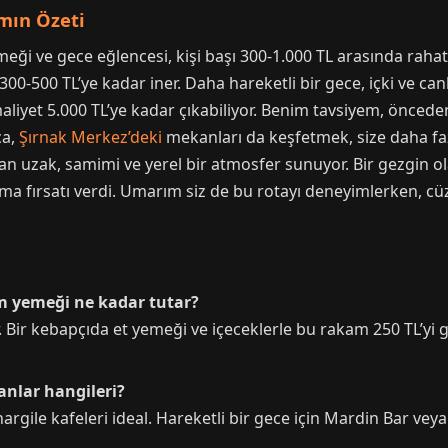
amın Özeti
meği ve gece eğlencesi, kişi başı 300-1.000 TL arasında raha
00-500 TL’ye kadar iner. Daha hareketli bir gece, içki ve canlı
aliyet 5.000 TL’ye kadar çıkabiliyor. Benim tavsiyem, önceden 
ca,
Şırnak Merkez’deki
mekanları da keşfetmek, size daha fazl
an uzak, samimi ve yerel bir atmosfer sunuyor. Bir gezgin 
a fırsatı verdi. Umarım siz de bu rotayı deneyimlerken, cüz
am yemeği ne kadar tutar?
r. Bir kebapçıda et yemeği ve içeceklerle bu rakam 250 TL’yi
anlar hangileri?
rgile kafeleri ideal. Hareketli bir gece için Mardin Bar veya ot