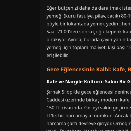
Eğer bütçenizi daha da daraltmak isters
yemeği (kuru fasulye, pilav, cacık) 80-
böyle bir lokantada yemek yedim; he
Saat 21:00’den sonra çoğu kepenk kap
bırakıyor. Ayrıca, burada çayın yanında
yemeği için toplam maliyet, kişi başı
erişilebilir.
Gece Eğlencesinin Kalbi: Kafe, 
Kafe ve Nargile Kültürü: Sakin Bir 
Şırnak Silopi’de gece eğlencesi denince
Caddesi üzerinde birkaç modern kafe b
150 TL civarında. Geceyi sakin geçirm
TL’lik bir harcamayla mümkün. Ancak b
harcama şartı devreye giriyor. Örneği