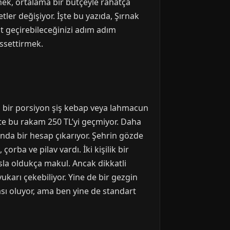
mek, ortalama bir bütçeyle rahatça
tler değişiyor. İşte bu yazıda, Şırnak
it geçirebileceğinizi adım adım
ssettirmek.
da bir porsiyon şiş kebap veya lahmacun
ikte bu rakam 250 TL’yi geçmiyor. Daha
ında bir hesap çıkarıyor. Şehrin gözde
ba ve pilav vardı. İki kişilik bir
yasla oldukça makul. Ancak dikkatli
yukarı çekebiliyor. Yine de bir gezgin
sı oluyor, ama ben yine de standart