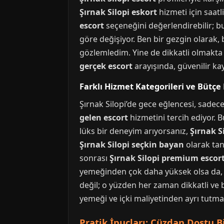
Şırnak Silopi eskort
hizmeti için saatl
escort
seçeneğini değerlendirebilir; bur
göre değişiyor. Ben bir gezgin olarak,
gözlemledim. Yine de dikkatli olmakta 
gerçek escort
arayışında, güvenilir ka
Farklı Hizmet Kategorileri ve Bütçe
Şırnak Silopi’de gece eğlencesi, sadece 
gelen escort
hizmetini tercih ediyor. 
lüks bir deneyim arıyorsanız,
Şırnak Si
Şırnak Silopi seçkin bayan
olarak tan
sonrası
Şırnak Silopi premium escor
yemeğinden çok daha yüksek olsa da, ö
değil; o yüzden her zaman dikkatli ve 
yemeği ve içki maliyetinden ayrı tutma
Pratik İpuçları: Cüzdan Dostu Bi