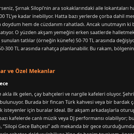
eniz, Şırnak Silopi’nin ara sokaklarındaki aile lokantaları 
100 TL’ye kadar inebiliyor. Hatta bazı yerlerde çorba dahil me
m doydum hem de cüzdanım rahatladı. Ancak unutmayın ki 
atıyor. O yüzden akşam yemeğini erken saatlerde halletme
 sunulan tatlılar (örneğin künefe) 50-70 TL arasında değişiyo
 150-300 TL arasında rahatça planlanabilir. Bu rakam, bölge
Bar ve Özel Mekanlar
Gece
 akla ilk gelen, çay bahçeleri ve nargile kafeleri oluyor. Şe
ulunuyor. Burada bir fincan Türk kahvesi veya bir bardak ça
ek isteyenler için buralar ideal. Bir akşam arkadaşlarla ot
azı kafelerde canlı müzik veya DJ performansı olabiliyor; 
n, “Silopi Gece Bahçesi” adlı mekanda bir gece oturduğumd