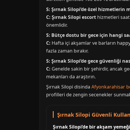
S: Şırnak Silopi’de özel hizmetlerin 
C:
Şırnak Silopi escort
hizmetleri saatl
önemlidir.
S: Bütçe dostu bir gece için hangi sa
C:
Hafta içi akşamlar ve barların happy
fazla zaman bırakır.
S: Şırnak Silopi’de gece güvenliği nas
C:
Genelde sakin bir şehirdir, ancak ge
mekanları da araştırın.
Şırnak Silopi disinda
Afyonkarahisar b
profilleri de zengin secenekler sunmak
Şırnak Silopi Güvenli Kulla
Şırnak Silopi’de bir akşam yemeğ