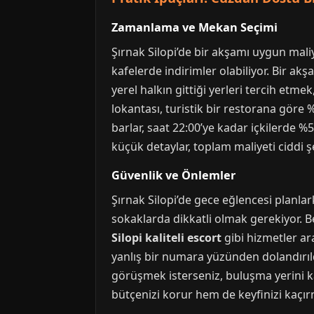
Zamanlama ve Mekan Seçimi
Şırnak Silopi’de bir akşamı uygun maliy
kafelerde indirimler olabiliyor. Bir 
yerel halkın gittiği yerleri tercih et
lokantası, turistik bir restorana göre %
barlar, saat 22:00’ye kadar içkilerde %5
küçük detaylar, toplam maliyeti ciddi ş
Güvenlik ve Önlemler
Şırnak Silopi’de gece eğlencesi planlar
sokaklarda dikkatli olmak gerekiyor. 
Silopi kaliteli escort
gibi hizmetler ara
yanlış bir numara yüzünden dolandırı
görüşmek isterseniz, buluşma yerini kal
bütçenizi korur hem de keyfinizi kaçır