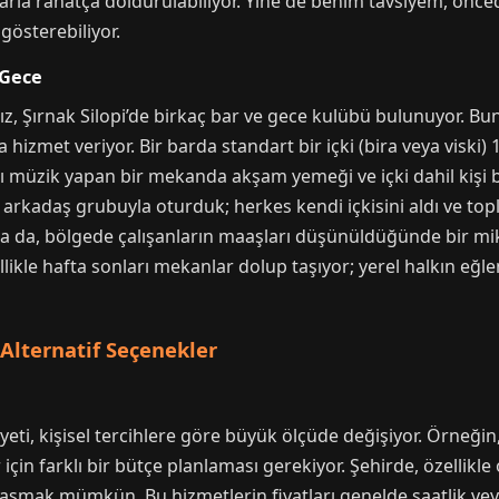
klarla rahatça doldurulabiliyor. Yine de benim tavsiyem, önce
gösterebiliyor.
 Gece
z, Şırnak Silopi’de birkaç bar ve gece kulübü bulunuyor. Bun
a hizmet veriyor. Bir barda standart bir içki (bira veya viski)
Canlı müzik yapan bir mekanda akşam yemeği ve içki dahil kiş
r arkadaş grubuyla oturduk; herkes kendi içkisini aldı ve topl
 da, bölgede çalışanların maaşları düşünüldüğünde bir mikt
ellikle hafta sonları mekanlar dolup taşıyor; yerel halkın eğ
 Alternatif Seçenekler
yeti, kişisel tercihlere göre büyük ölçüde değişiyor. Örneği
için farklı bir bütçe planlaması gerekiyor. Şehirde, özellikle o
ılaşmak mümkün. Bu hizmetlerin fiyatları genelde saatlik veya