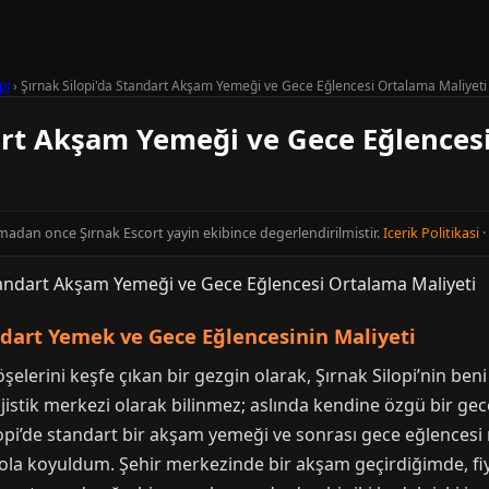
pi
›
Şırnak Silopi'da Standart Akşam Yemeği ve Gece Eğlencesi Ortalama Maliyeti
dart Akşam Yemeği ve Gece Eğlences
inmadan once Şırnak Escort yayin ekibince degerlendirilmistir.
Icerik Politikasi
·
ndart Yemek ve Gece Eğlencesinin Maliyeti
şelerini keşfe çıkan bir gezgin olarak, Şırnak Silopi’nin ben
 lojistik merkezi olarak bilinmez; aslında kendine özgü bir g
Silopi’de standart bir akşam yemeği ve sonrası gece eğlencesi
yola koyuldum. Şehir merkezinde bir akşam geçirdiğimde, fi