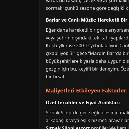
vardı. Bu rakam, içecek ve atıştırmalı
sormak; çünkü sezona göre değişiklik 
Barlar ve Canlı Müzik: Hareketli Bir
Eğer daha hareketli bir gece arıyorsanı
veya şehrin dışındaki tek katlı yapılard
Kokteyller ise 200 TL’yi bulabiliyor. 
çıkabiliyor. Bir gece “Mardin Bar”da bi
büyükşehirlere kıyasla daha uygun olsa
gezgin için bu, keyifli bir deneyim. Öz
bir fırsat.
Maliyetleri Etkileyen Faktörler:
Özel Tercihler ve Fiyat Aralıkları
Şırnak Silopi’de gece eğlencesinin mali
arkadaşlık veya eşlik hizmeti arayanlar 
Şırnak Silopi escort
profilleriyle karş