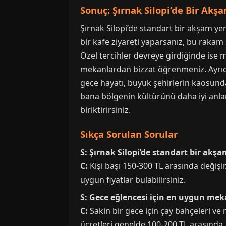
Sonuç: Şırnak Silopi’de Bir Akş
Şırnak Silopi’de standart bir akşam ye
bir kafe ziyareti yaparsanız, bu rakam 3
Özel tercihler devreye girdiğinde ise m
mekanlardan bizzat öğrenmeniz. Ayrı
gece hayatı, büyük şehirlerin kaosund
bana bölgenin kültürünü daha iyi anlam
biriktirirsiniz.
Sıkça Sorulan Sorular
S: Şırnak Silopi’de standart bir akş
C:
Kişi başı 150-300 TL arasında değişi
uygun fiyatlar bulabilirsiniz.
S: Gece eğlencesi için en uygun mek
C:
Sakin bir gece için çay bahçeleri ve na
ücretleri genelde 100-200 TL arasında.