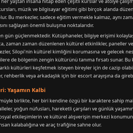
, her yaştan insana hitap eden çeşitli kurslar ve atölye ça
l kursları, müzik ve bilgisayar eğitimi gibi birçok alanda düze
 olur. Bu merkezler, sadece eğitim vermekle kalmaz, aynı za
sını sağlayan önemli buluşma noktalarıdır.
çen gün güçlenmektedir. Kütüphaneler, bilgiye erişimi kolayl
a, zaman zaman düzenlenen kültürel etkinlikler, paneller ve 
ezler, Silopi'nin kültürel kimliğini korumasına ve gelecek ne
lere de bölgenin zengin kültürünü tanıma fırsatı sunar. Bu 
klı kültürleri keşfetmek isteyen bireyler için de cazip olabil
r, rehberlik veya arkadaşlık için bir
escort
arayışına da girebil
eri: Yaşamın Kalbi
ümüyle birlikte, her biri kendine özgü bir karaktere sahip mah
lleler, yoğun nüfusları, hareketli çarşıları ve günlük yaşamın
n, sosyal etkileşimlerin ve kültürel alışverişin merkezi konum
nsan kalabalığına ve araç trafiğine sahne olur.