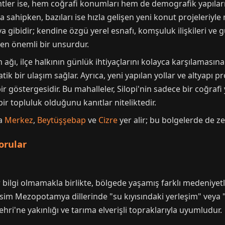
mtler ise, hem coğrafi konumları hem de demografik yapılarıyl
a sahipken, bazıları ise hızla gelişen yeni konut projeleriy
gibidir; kendine özgü yerel esnafı, komşuluk ilişkileri ve günl
ren önemli bir unsurdur.
 ağı, ilçe halkının günlük ihtiyaçlarını kolayca karşılamasına
tik bir ulaşım sağlar. Ayrıca, yeni yapılan yollar ve altyapı p
bir göstergesidir. Bu mahalleler, Silopi'nin sadece bir coğraf
bir topluluk olduğunu kanıtlar niteliktedir.
da
Merkez
,
Beytüşşebap
ve
Cizre
yer alir; bu bolgelerde de z
orular
 bilgi olmamakla birlikte, bölgede yaşamış farklı medeniyetl
isim Mezopotamya dillerinde "su kıyısındaki yerleşim" veya "
hri'ne yakınlığı ve tarıma elverişli topraklarıyla uyumludur.