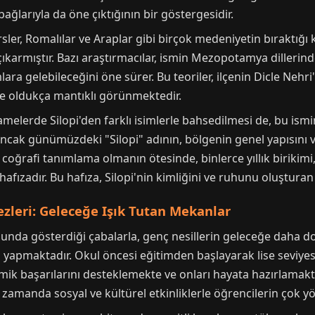
ğlarıyla da öne çıktığının bir göstergesidir.
ler, Romalılar ve Araplar gibi birçok medeniyetin bıraktığı k
çıkarmıştır. Bazı araştırmacılar, ismin Mezopotamya dillerind
ara gelebileceğini öne sürer. Bu teoriler, ilçenin Dicle Nehri
de oldukça mantıklı görünmektedir.
melerde Silopi'den farklı isimlerle bahsedilmesi de, bu ismin
ncak günümüzdeki "Silopi" adının, bölgenin genel yapısını ve 
coğrafi tanımlama olmanın ötesinde, binlerce yıllık birikimi, k
 hafızadır. Bu hafıza, Silopi'nin kimliğini ve ruhunu oluşturan
ezleri: Geleceğe Işık Tutan Mekanlar
usunda gösterdiği çabalarla, genç nesillerin geleceğe daha 
 yapmaktadır. Okul öncesi eğitimden başlayarak lise seviyes
mik başarılarını desteklemekte ve onları hayata hazırlamakta
amanda sosyal ve kültürel etkinliklerle öğrencilerin çok yö