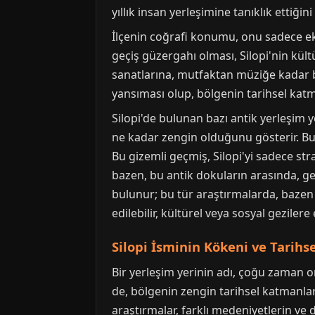
yıllık insan yerleşimine tanıklık ettiğin
İlçenin coğrafi konumu, onu sadece eko
geçiş güzergahı olması, Silopi'nin kült
sanatlarına, mutfaktan müziğe kadar birç
yansıması olup, bölgenin tarihsel katm
Silopi'de bulunan bazı antik yerleşim 
ne kadar zengin olduğunu gösterir. Bu 
Bu gizemli geçmiş, Silopi'yi sadece stra
bazen, bu antik dokuların arasında, ge
bulunur; bu tür araştırmalarda, bazen
edilebilir, kültürel veya sosyal gezilere 
Silopi İsminin Kökeni ve Tarihse
Bir yerleşim yerinin adı, çoğu zaman on
de, bölgenin zengin tarihsel katmanları
araştırmalar, farklı medeniyetlerin ve