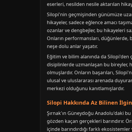
eserleri, nesilden nesile aktarılan hik
Silopi'nin geçmişinden günümüze uzana
hikayeler, sadece eğlence amacı taşımak
ozanlar ve dengbejler, bu hikayeleri sazl
Onların performansları, düğünlerde, ba
neşe dolu anlar yaşatır.
Eğitim ve bilim alanında da Silopi'den ç
disiplinlerde uzmanlaşan bu bireyler,
olmuşlardır. Onların başarıları, Silopi'
ulusal ve uluslararası arenada duyurar
merkezi olduğunu kanıtlamışlardır.
Silopi Hakkında Az Bilinen İlgi
Şırnak'ın Güneydoğu Anadolu'daki bu ö
gözden kaçan gerçekleri barındırır. Ör
içinde barındırdığı farklı ekosistemler 