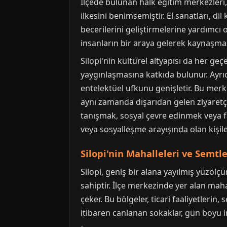
İlçede bulunan halk eğitim merkezleri
ilkesini benimsemiştir. El sanatları, di
becerilerini geliştirmelerine yardımcı
insanların bir araya gelerek kaynaşma
Silopi'nin kültürel altyapısı da her ge
yaygınlaşmasına katkıda bulunur. Ayrıc
entelektüel ufkunu genişletir. Bu merk
aynı zamanda dışarıdan gelen ziyaretçi
tanışmak, sosyal çevre edinmek veya far
veya sosyalleşme arayışında olan kişile
Silopi'nin Mahalleleri ve Semtl
Silopi, geniş bir alana yayılmış yüzölç
sahiptir. İlçe merkezinde yer alan maha
çeker. Bu bölgeler, ticari faaliyetleri
itibaren canlanan sokaklar, gün boyu i