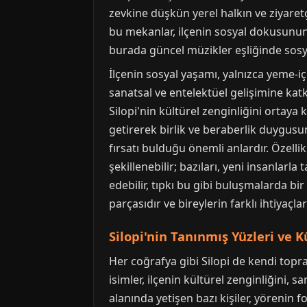
zevkine düşkün yerel halkın ve ziyaretçi
bu mekanlar, ilçenin sosyal dokusunun 
burada güncel müzikler eşliğinde sosyal
İlçenin sosyal yaşamı, yalnızca yeme-içm
sanatsal ve entelektüel gelişimine kat
Silopi'nin kültürel zenginliğini ortaya
getirerek birlik ve beraberlik duygusu
fırsatı bulduğu önemli anlardır. Özellik
şekillenebilir; bazıları, yeni insanlarl
edebilir, tıpkı bu gibi buluşmalarda bir
parçasıdır ve bireylerin farklı ihtiyaçlar
Silopi'nin Tanınmış Yüzleri ve K
Her coğrafya gibi Silopi de kendi topr
isimler, ilçenin kültürel zenginliğini, 
alanında yetişen bazı kişiler, yörenin fo