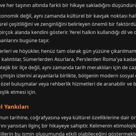
i ve her taşının altında farklı bir hikaye sakladığını düşündürü
nomik değil, aynı zamanda kültürel bir kavşak noktası halin
ürel çeşitliliğini ve zenginliğini belirleyen önemli bir faktö
ok alanda kendini gösterir. Yerel halkın kullandığı dil ve diy
anlarını bugüne taşır.
yerleri ve höyükler, henüz tam olarak gün yüzüne çıkarılmam
kalıntılar, Sümerlerden Asurlara, Perslerden Roma'ya kadar b
tejik bir ilçe değil, aynı zamanda tarih meraklıları için de ca
çmişin izlerini arayanlarla birlikte, bölgenin modern sosyal 
 özel buluşmalar veya rehberlik hizmetleri de aranabilir v
eşlik etmesi için.
l Yankıları
un tarihine, coğrafyasına veya kültürel özelliklerine dair öne
nı yansıtan ilginç bir hikayeye sahiptir. Kelimenin etimoloji
 dillerin bu ismin oluşumunda etkili olabileceğini göstermekt