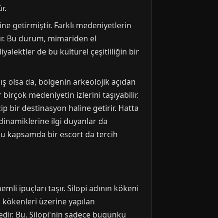
r.
e getirmiştir. Farklı medeniyetlerin
rdür. Bu durum, mimariden el
alektler de bu kültürel çeşitliliğin bir
ış olsa da, bölgenin arkeolojik açıdan
irçok medeniyetin izlerini taşıyabilir.
zip bir destinasyon haline getirir. Hatta
dinamiklerine ilgi duyanlar da
e bu kapsamda bir
escort
da tercih
mli ipuçları taşır. Silopi adının kökeni
k kökenleri üzerine yapılan
edir. Bu, Silopi'nin sadece bugünkü