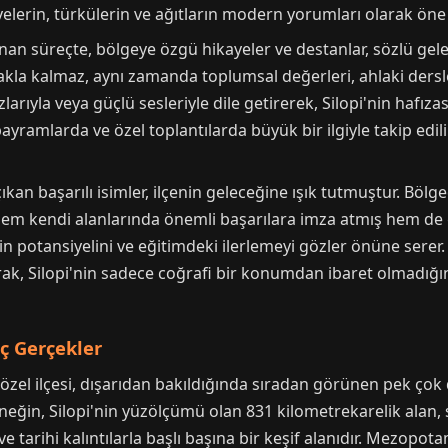
ayelerin, türkülerin ve ağıtların modern yorumları olarak öne 
n süreçte, bölgeye özgü hikayeler ve destanlar, sözlü gele
la kalmaz, aynı zamanda toplumsal değerleri, ahlaki dersleri 
arıyla veya güçlü sesleriyle dile getirerek, Silopi'nin hafızas
yramlarda ve özel toplantılarda büyük bir ilgiyle takip edil
ıkan başarılı isimler, ilçenin geleceğine ışık tutmuştur. Bölg
 hem kendi alanlarında önemli başarılara imza atmış hem de 
nin potansiyelini ve eğitimdeki ilerlemeyi gözler önüne serer. 
ak, Silopi'nin sadece coğrafi bir konumdan ibaret olmadığı
nç Gerçekler
zel ilçesi, dışarıdan bakıldığında sıradan görünen pek çok
neğin, Silopi'nin yüzölçümü olan 831 kilometrekarelik alan, 
ve tarihi kalıntılarla başlı başına bir keşif alanıdır. Mezopo