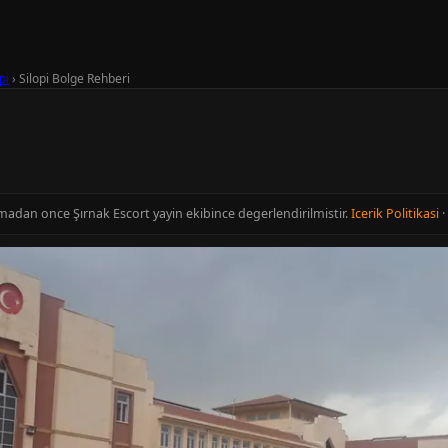
pi
›
Silopi Bolge Rehberi
inmadan once Şırnak Escort yayin ekibince degerlendirilmistir.
Icerik Politikasi
·