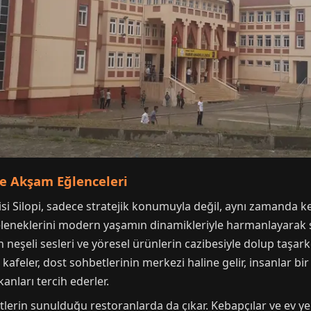
ve Akşam Eğlenceleri
si Silopi, sadece stratejik konumuyla değil, aynı zamanda 
geleneklerini modern yaşamın dinamikleriyle harmanlayarak s
n neşeli sesleri ve yöresel ürünlerin cazibesiyle dolup taşar
ve kafeler, dost sohbetlerinin merkezi haline gelir, insanlar
nları tercih ederler.
zetlerin sunulduğu restoranlarda da çıkar. Kebapçılar ve ev 