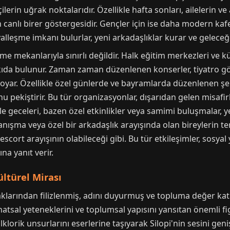
lerin uğrak noktalarıdır. Özellikle hafta sonları, ailelerin v
canlı birer göstergesidir. Gençler için ise daha modern ka
leşme imkanı bulurlar, yeni arkadaşlıklar kurar ve geleceğe 
e mekanlarıyla sınırlı değildir. Halk eğitim merkezleri ve kül
kıda bulunur. Zaman zaman düzenlenen konserler, tiyatro göste
 koyar. Özellikle özel günlerde ve bayramlarda düzenlenen şenl
nu pekiştirir. Bu tür organizasyonlar, dışarıdan gelen misafi
le geceleri, bazen özel etkinlikler veya samimi buluşmalar, ye
a tanışma veya özel bir arkadaşlık arayışında olan bireylerin 
escort
arayışının olabileceği gibi. Bu tür etkileşimler, sosya
ına yanıt verir.
ültürel Mirası
aklarından filizlenmiş, adını duyurmuş ve topluma değer katm
sanatsal yeteneklerini ve toplumsal yapısını yansıtan önemli f
lklorik unsurlarını eserlerine taşıyarak Silopi'nin sesini geniş