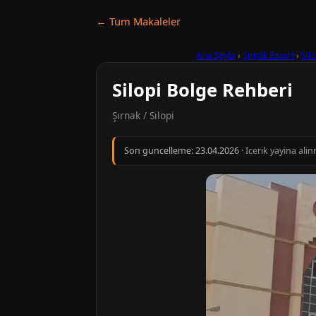
← Tum Makaleler
Ana Sayfa
›
Şırnak Escort
›
Silo
Silopi Bolge Rehberi
Şırnak / Silopi
Son guncelleme:
23.04.2026
· Icerik yayina al