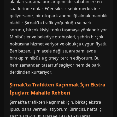
alanları var, ama bunlar genelde sabahın erken
saatlerinde dolar. Eğer sık sık şehir merkezine
geliyorsanız, bir otopark aboneliği almak mantıklı
olabilir. Şırnak’ta trafik yoğunluğu ve park
sorunu, birçok kişiyi toplu taşımaya yönlendiriyor.
Minibüsler ve belediye otobüsleri, şehrin birçok
noktasına hizmet veriyor ve oldukça uygun fiyatlı.
Ben bazen, işim acele değilse, arabamı evde
bırakıp minibüsle gitmeyi tercih ediyorum. Bu
hem zamandan tasarruf sağlıyor hem de park
derdinden kurtarıyor.
Şırnak’ta Trafikten Kaçınmak İçin Ekstra
İpuçları: Mahalle Rehberi
Şırnak’ta trafikten kaçınmak için, birkaç ekstra
ipucu daha vermek istiyorum. Birincisi, hafta içi
saat 10.00-11.00 arası ve 14.00-15.00 arası,