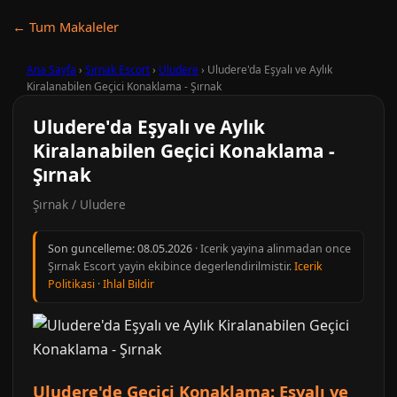
← Tum Makaleler
Ana Sayfa
›
Şırnak Escort
›
Uludere
›
Uludere'da Eşyalı ve Aylık
Kiralanabilen Geçici Konaklama - Şırnak
Uludere'da Eşyalı ve Aylık
Kiralanabilen Geçici Konaklama -
Şırnak
Şırnak / Uludere
Son guncelleme:
08.05.2026
· Icerik yayina alinmadan once
Şırnak Escort yayin ekibince degerlendirilmistir.
Icerik
Politikasi
·
Ihlal Bildir
Uludere'de Geçici Konaklama: Eşyalı ve