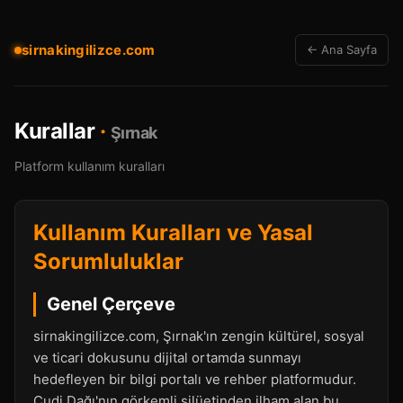
sirnakingilizce.com
← Ana Sayfa
Kurallar
·
Şırnak
Platform kullanım kuralları
Kullanım Kuralları ve Yasal
Sorumluluklar
Genel Çerçeve
sirnakingilizce.com, Şırnak'ın zengin kültürel, sosyal
ve ticari dokusunu dijital ortamda sunmayı
hedefleyen bir bilgi portalı ve rehber platformudur.
Cudi Dağı'nın görkemli silüetinden ilham alan bu